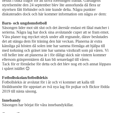
beslut i olika frågor för att driva föreningen framåt. Gårdagens
DOKUMENT
styrelsemöte den 24 september blev lite annorlunda då flera ur
styrelsen fått förhinder och inte kunde delta. Några punkter
VÅRA LAG/TRÄNARE
diskuterades dock och här kommer information om några av dem:
Barn- och ungdomsfotboll
MATCHER
Säsongen lider mot sitt slut och det återstår endast ett fåtal matcher i
serierna. Några lag har dock sina avslutande cuper att se fram emot.
GÄSTBOK
Våra planer tog mycket stryk under allt regnande, därav beslutades
det att stänga dem för träning den här veckan. Planerna är extra
känsliga på hösten då solen inte har samma förmåga att hjälpa till
med torkning och gräset inte har samma växtkraft som på våren. Vi
vill heller inte att planerna är i för dåligt skick när vintern kommer
eftersom gräspremiären då kan bli senarelagd till våren.
Tack för er förståelse för detta och det blev nog ett och annat löppass
i spåret istället
😊
Fotbollsskolan/fotbollslekis
Fotbollslekis är avslutat för i år och vi kommer att kalla till
föräldramöte för uppstart av två nya lag för pojkar och flickor födda
2019 till nästa säsong.
Innebandy
Säsongen har börjat för våra innebandykillar.