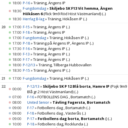
18:00
»
Träning, Ängens IP
P-16
»
Skiljebo SK F13 Vit hemma, Ängen
F-ungdomslag
18:30
Hökåsen 6
(Flick 9m9 Röd Höst Västmanland)
(..)
18:30
»
Träning, Hökåsen IP
(..)
Herrlag B-lag
20
17:00
»
Träning, Ängens IP
(..)
F-15
17:00
»
Träning, Ängens IP
F-18
17:00
»
Träning, Hökåsen IP
(..)
F-ungdomslag
17:00
»
Träning på Ängens IP, Ängens IP
(..)
P-18
17:30
»
Träning, Ängens IP
(..)
F-16
18:00
»
Träning, Ängens IP
(..)
F-13
18:00
»
Träning, Ängens IP
(..)
F-17
18:00
»
Träning, Tillberga Hubbovallen
P-12/13
18:30
»
Träning, Ängens IP
(..)
P-15
21
17:00
»
Träning, Hökåsen IP
(..)
F-ungdomslag
22
»
Skiljebo SK P 12 Blå borta, Hamre IP
(Pojk 9m9
P-12/13
00:00
Blå gr.2 Höst Västmanland)
(..)
07:00
»
FOTBOLLENS DAG , Bortamatch
(..)
F-16
08:00
»
Tävling Fagersta, Bortamatch
United Senior
09:00
»
Fotbollens dag , Bortamatch
(..)
F-17
09:00
»
Fotbollens dag , Västerås
(..)
F-18
09:00
»
Fotbollens dag borta, Bortamatch
()
(..)
P-17
10:00
»
Fotbollens dag, Rocklunda
(..)
P-18