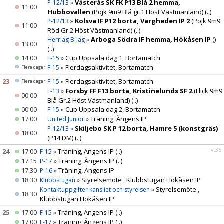
»
Västerås SK FK P13 Blå 2 hemma,
P-12/13
11:00
Hubbovallen
(Pojk 9m9 Blå gr.1 Höst Västmanland)
(..)
»
Kolsva IF P12 borta, Vargheden IP 2
(Pojk 9m9
P-12/13
11:00
Röd Gr.2 Höst Västmanland)
(..)
»
Arboga Södra IF hemma, Hökåsen IP
()
Herrlag B-lag
13:00
(..)
14:00
»
Cup Uppsala dag 1, Bortamatch
F-15
»
Flerdagsaktivitet, Bortamatch
F-15
Flera dagar
23
»
Flerdagsaktivitet, Bortamatch
F-15
Flera dagar
»
Forsby FF F13 borta, Kristinelunds SF 2
(Flick 9m9
F-13
00:00
Blå Gr.2 Höst Västmanland)
(..)
00:00
»
Cup Uppsala dag 2, Bortamatch
F-15
17:00
»
Träning, Ängens IP
United Junior
»
Skiljebo SK P 12 borta, Hamre 5 (konstgräs)
P-12/13
18:00
(P14 DM)
(..)
v.35
24
17:00
»
Träning, Ängens IP
(..)
F-15
17:15
»
Träning, Ängens IP
(..)
P-17
17:30
»
Träning, Ängens IP
P-16
18:30
»
Styrelsemöte , Klubbstugan Hökåsen IP
Klubbstugan
»
Styrelsemöte ,
Kontaktuppgifter kansliet och styrelsen
18:30
Klubbstugan Hökåsen IP
25
17:00
»
Träning, Ängens IP
(..)
F-15
17:00
»
Träning, Ängens IP
(..)
F-17