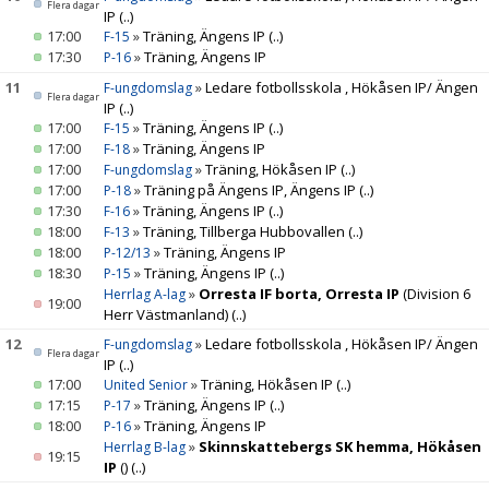
Flera dagar
IP
(..)
17:00
»
Träning, Ängens IP
(..)
F-15
17:30
»
Träning, Ängens IP
P-16
11
»
Ledare fotbollsskola , Hökåsen IP/ Ängen
F-ungdomslag
Flera dagar
IP
(..)
17:00
»
Träning, Ängens IP
(..)
F-15
17:00
»
Träning, Ängens IP
F-18
17:00
»
Träning, Hökåsen IP
(..)
F-ungdomslag
17:00
»
Träning på Ängens IP, Ängens IP
(..)
P-18
17:30
»
Träning, Ängens IP
(..)
F-16
18:00
»
Träning, Tillberga Hubbovallen
(..)
F-13
18:00
»
Träning, Ängens IP
P-12/13
18:30
»
Träning, Ängens IP
(..)
P-15
»
Orresta IF borta, Orresta IP
(Division 6
Herrlag A-lag
19:00
Herr Västmanland)
(..)
12
»
Ledare fotbollsskola , Hökåsen IP/ Ängen
F-ungdomslag
Flera dagar
IP
(..)
17:00
»
Träning, Hökåsen IP
(..)
United Senior
17:15
»
Träning, Ängens IP
(..)
P-17
18:00
»
Träning, Ängens IP
P-16
»
Skinnskattebergs SK hemma, Hökåsen
Herrlag B-lag
19:15
IP
()
(..)