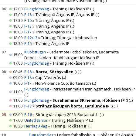
(Träningsmatcher 3 domare Västmanland)
(..)
06
17:00
»
Träning, Hökåsen IP
(..)
F-ungdomslag
17:00
»
Träning på Ängens IP, Ängens IP
(..)
P-18
17:30
»
Träning, Ängens IP
(..)
F-16
18:00
»
Träning, Ängens IP
(..)
F-13
18:00
»
Träning, Ängens IP
(..)
F-17
18:00
»
Träning, Tillberga Hubbovallen
P-12/13
18:30
»
Träning, Ängens IP
P-15
07
»
Ledarmöte Fotbollsskolan, Ledarmöte
Klubbstugan
15:00
Fotbollsskolan - Klubbstugan Hökåsen IP
17:00
»
Träning, Hökåsen IP
(..)
F-ungdomslag
08
08:45
»
Borta, Sörbyvallen
()
(..)
P-18
09:00
»
Cup, Västerås
(..)
F-18
10:00
»
Non-Violence Cup, Bortamatch
(..)
F-17
»
Intresseanmälan träningsmatch , Hökåsen IP
F-ungdomslag
11:00
(..)
11:00
»
Surahammar SK hemma, Hökåsen IP
()
(..)
F-ungdomslag
11:00
»
Strängnäscupen borta, Larslunda IP
()
(..)
P-17
09
08:00
»
Strängnäscupen 2026, Bortamatch
(..)
P-16
17:00
»
Träning, Hökåsen IP
(..)
United Senior
18:30
»
Träning, Hökåsen IP
(..)
Herrlag A-lag
v.33
10
»
Ledare fotbollsskola , Hökåsen IP/ Ängen
F-ungdomslag