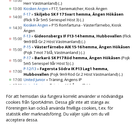
13:00
Herr Västmanland)
(..)
13:00
»
F17, Seriematcher, Kiosk Ängen
Kiosken Ängen
»
Skiljebo SK F 17 Svart hemma, Ängen Hökåsen
F-17
14:00
(Flick 9 år 5m5 Seriespel Höst 3)
(..)
»
P15 Romfartuna - Västerfärnebo, Kiosk
Kiosken Ängen
14:30
Ängen
»
Gideonsbergs IF F13-14 hemma, Hubbovallen
(Flick
F-13
15:00
9m9 Blå Gr.2 Höst Västmanland)
(..)
»
Västerfärnebo AIK 15-16 hemma, Ängen Hökåsen
P-15
15:00
(Pojk 7 mot 7 blå, Västmanland )
(..)
»
Barkarö SK P17 Röd hemma, Ängen Hökåsen
(Pojk
P-17
15:00
5m5 Seriespel 9år Höst 5)
(..)
»
Fagersta Södra IK P13 Lag1 hemma,
P-12/13
17:00
Hubbovallen
(Pojk 9m9 Röd Gr.2 Höst Västmanland)
(..)
17:00
»
Träning, Ängens IP
United Junior
17:00
»
Träning, Hökåsen IP
(..)
United Senior
v.36
31
17:00
»
Träning, Ängens IP
(..)
F-15
För att hemsidan ska fungera korrekt använder vi nödvändiga
17:15
»
Träning, Ängens IP
(..)
P-17
cookies från SportAdmin. Dessa går inte att stänga av.
17:30
»
Träning, Ängens IP
P-16
Föreningen kan också använda frivilliga cookies, t.ex. för
statistik eller marknadsföring. Du väljer själv om du vill
acceptera dessa.
Anpassa dina val