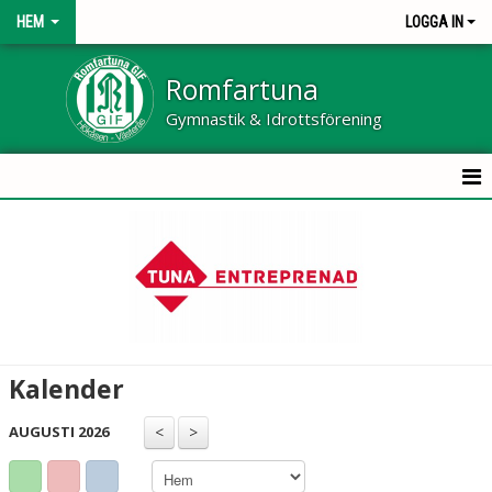
HEM
LOGGA IN
Romfartuna
Gymnastik & Idrottsförening
HEM
OM KLUBBEN
NYHETER
KONTAKT
Kalender
KALENDER
AUGUSTI 2026
BILDGALLERI