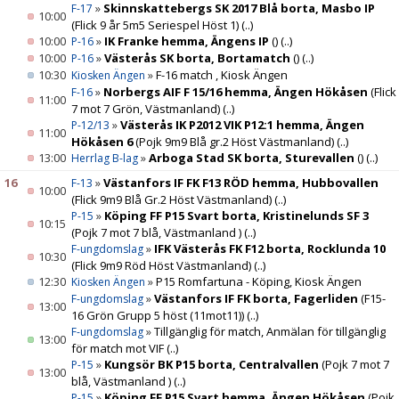
»
Skinnskattebergs SK 2017 Blå borta, Masbo IP
F-17
10:00
(Flick 9 år 5m5 Seriespel Höst 1)
(..)
10:00
»
IK Franke hemma, Ängens IP
()
(..)
P-16
10:00
»
Västerås SK borta, Bortamatch
()
(..)
P-16
10:30
»
F-16 match , Kiosk Ängen
Kiosken Ängen
»
Norbergs AIF F 15/16 hemma, Ängen Hökåsen
(Flick
F-16
11:00
7 mot 7 Grön, Västmanland)
(..)
»
Västerås IK P2012 VIK P12:1 hemma, Ängen
P-12/13
11:00
Hökåsen 6
(Pojk 9m9 Blå gr.2 Höst Västmanland)
(..)
13:00
»
Arboga Stad SK borta, Sturevallen
()
(..)
Herrlag B-lag
16
»
Västanfors IF FK F13 RÖD hemma, Hubbovallen
F-13
10:00
(Flick 9m9 Blå Gr.2 Höst Västmanland)
(..)
»
Köping FF P15 Svart borta, Kristinelunds SF 3
P-15
10:15
(Pojk 7 mot 7 blå, Västmanland )
(..)
»
IFK Västerås FK F12 borta, Rocklunda 10
F-ungdomslag
10:30
(Flick 9m9 Röd Höst Västmanland)
(..)
12:30
»
P15 Romfartuna - Köping, Kiosk Ängen
Kiosken Ängen
»
Västanfors IF FK borta, Fagerliden
(F15-
F-ungdomslag
13:00
16 Grön Grupp 5 höst (11mot11))
(..)
»
Tillgänglig för match, Anmälan för tillgänglig
F-ungdomslag
13:00
för match mot VIF
(..)
»
Kungsör BK P15 borta, Centralvallen
(Pojk 7 mot 7
P-15
13:00
blå, Västmanland )
(..)
»
Köping FF P15 Svart hemma, Ängen Hökåsen
(Pojk
P-15