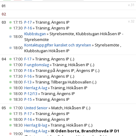
DOKUMENT
v.31
01
02
VÅRA LAG/TRÄNARE
v.32
03
17:15
»
Träning, Ängens IP
P-17
17:30
»
Träning, Ängens IP
P-16
MATCHER
»
Styrelsemöte, Klubbstugan Hökåsen IP -
Klubbstugan
18:00
Styrelsemöte
GÄSTBOK
»
Styrelsemöte ,
Kontaktuppgifter kansliet och styrelsen
18:00
Klubbstugan Hökåsen IP
04
17:00
»
Träning, Ängens IP
(..)
F-17
17:00
»
Träning, Hökåsen IP
(..)
F-ungdomslag
17:00
»
Träning på Ängens IP, Ängens IP
(..)
P-18
17:30
»
Träning, Ängens IP
(..)
F-16
18:00
»
Träning, Tillberga Hubbovallen
(..)
F-13
18:00
»
Träning, Hökåsen IP
Herrlag A-lag
18:00
»
Träning, Ängens IP
P-12/13
18:30
»
Träning, Ängens IP
P-15
05
17:00
»
Match, Hökåsen IP
(..)
United Senior
17:15
»
Träning, Ängens IP
P-17
18:00
»
Träning, Ängens IP
P-16
18:30
»
Träning, Hökåsen IP
(..)
Herrlag B-lag
»
IK Oden borta, Brandthovda IP D1
Herrlag A-lag
19:00