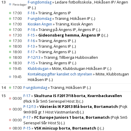
13
»
Ledare fotbollsskola , Hökåsen IP/ Ängen
F-ungdomslag
Flera dagar
IP
(..)
17:00
»
Träning, Ängens IP
F-18
17:00
»
Träning, Hökåsen IP
(..)
F-ungdomslag
17:00
»
Träning, Kiosk Ängen
Kiosken Ängen
17:00
»
Träning på Ängens IP, Ängens IP
(..)
P-18
17:30
»
Gideonsberg hemma, Ängens IP
()
(..)
F-15
17:30
»
Träning, Ängens IP
(..)
F-16
18:00
»
Träning, Ängens IP
(..)
F-13
18:00
»
Träning, Ängens IP
(..)
F-17
18:00
»
Träning, Tillberga Hubbovallen
P-12/13
18:30
»
Träning, Ängens IP
(..)
P-15
19:45
»
Möte, Klubbstugan Hökåsen IP
(..)
Klubbstugan
»
Möte, Klubbstugan
Kontaktuppgifter kansliet och styrelsen
19:45
Hökåsen IP
(..)
14
17:00
»
Träning, Hökåsen IP
(..)
F-ungdomslag
15
»
Skultuna IS F2017/18 borta, Kvarnbackavallen
F-17
00:00
(Flick 9 år 5m5 Seriespel Höst 3)
(..)
»
Västerås IK P2013 Blå borta, Bortamatch
(Pojk
P-12/13
00:00
9m9 Blå gr.1 Höst Västmanland)
(..)
»
FC Europe Juniors 1 borta, Bortamatch
(Pojk 5m5
P-17
00:00
Seriespel 9år Höst 5)
(..)
08:00
»
VSK minicup borta, Bortamatch
()
(..)
P-15