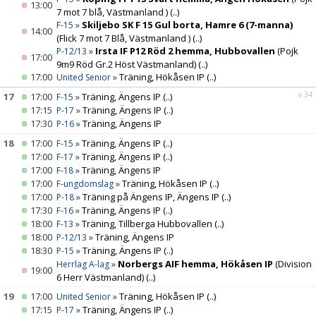
13:00
7 mot 7 blå, Västmanland )
(..)
»
Skiljebo SK F 15 Gul borta, Hamre 6 (7-manna)
F-15
14:00
(Flick 7 mot 7 Blå, Västmanland )
(..)
»
Irsta IF P12 Röd 2 hemma, Hubbovallen
(Pojk
P-12/13
17:00
9m9 Röd Gr.2 Höst Västmanland)
(..)
17:00
»
Träning, Hökåsen IP
(..)
United Senior
v.34
17
17:00
»
Träning, Ängens IP
(..)
F-15
17:15
»
Träning, Ängens IP
(..)
P-17
17:30
»
Träning, Ängens IP
P-16
18
17:00
»
Träning, Ängens IP
(..)
F-15
17:00
»
Träning, Ängens IP
(..)
F-17
17:00
»
Träning, Ängens IP
F-18
17:00
»
Träning, Hökåsen IP
(..)
F-ungdomslag
17:00
»
Träning på Ängens IP, Ängens IP
(..)
P-18
17:30
»
Träning, Ängens IP
(..)
F-16
18:00
»
Träning, Tillberga Hubbovallen
(..)
F-13
18:00
»
Träning, Ängens IP
P-12/13
18:30
»
Träning, Ängens IP
(..)
P-15
»
Norbergs AIF hemma, Hökåsen IP
(Division
Herrlag A-lag
19:00
6 Herr Västmanland)
(..)
19
17:00
»
Träning, Hökåsen IP
(..)
United Senior
17:15
»
Träning, Ängens IP
(..)
P-17