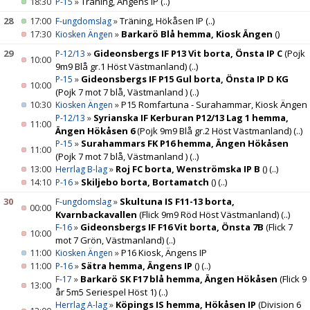
18:30
»
Träning, Ängens IP
(..)
P-15
28
17:00
»
Träning, Hökåsen IP
(..)
F-ungdomslag
17:30
»
Barkarö Blå hemma, Kiosk Ängen
()
Kiosken Ängen
29
»
Gideonsbergs IF P13 Vit borta, Önsta IP C
(Pojk
P-12/13
10:00
9m9 Blå gr.1 Höst Västmanland)
(..)
»
Gideonsbergs IF P15 Gul borta, Önsta IP D KG
P-15
10:00
(Pojk 7 mot 7 blå, Västmanland )
(..)
10:30
»
P15 Romfartuna - Surahammar, Kiosk Ängen
Kiosken Ängen
»
Syrianska IF Kerburan P12/13 Lag 1 hemma,
P-12/13
11:00
Ängen Hökåsen 6
(Pojk 9m9 Blå gr.2 Höst Västmanland)
(..)
»
Surahammars FK P16 hemma, Ängen Hökåsen
P-15
11:00
(Pojk 7 mot 7 blå, Västmanland )
(..)
13:00
»
Roj FC borta, Wenströmska IP B
()
(..)
Herrlag B-lag
14:10
»
Skiljebo borta, Bortamatch
()
(..)
P-16
30
»
Skultuna IS F11-13 borta,
F-ungdomslag
00:00
Kvarnbackavallen
(Flick 9m9 Röd Höst Västmanland)
(..)
»
Gideonsbergs IF F16 Vit borta, Önsta 7B
(Flick 7
F-16
10:00
mot 7 Grön, Västmanland)
(..)
11:00
»
P16 Kiosk, Ängens IP
Kiosken Ängen
11:00
»
Sätra hemma, Ängens IP
()
(..)
P-16
»
Barkarö SK F17 blå hemma, Ängen Hökåsen
(Flick 9
F-17
13:00
år 5m5 Seriespel Höst 1)
(..)
»
Köpings IS hemma, Hökåsen IP
(Division 6
Herrlag A-lag