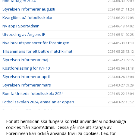
Romfadagen 2024!
2024-08-30 09:09
Styrelsen informerar augusti
2024-08-21 11:24
Kvarglömt på fotbollsskolan
2024-06-20 17:08
Ny app i SportAdmin
2024-06-18 14:02
Utveckling av Ängens IP
2024-05-31 20:28
Nya huvudsponsorer för föreningen
2024-05-30 11:19
Tillsammans för ett bättre matchklimat
2024-05-23 13:12
Styrelsen informerar maj
2024-05-23 09:15
Kostföreläsning för P/F 10
2024-05-06 21:18
Styrelsen informerar april
2024-04-26 13:04
Styrelsen informerar mars
2024-03-27 09:29
Romfa Uniteds fotbollsskola 2024
2024-03-22 16:04
Fotbollsskolan 2024, anmälan är öppen
2024-03-22 15:52
Romfartuna GIFs fotbollslekis
2024-03-08 16:06
Välkommen till vår nya hemsida
2024-03-05 10:24
För att hemsidan ska fungera korrekt använder vi nödvändiga
Köp- och säljdag Romfa
cookies från SportAdmin. Dessa går inte att stänga av.
2024-03-01 19:46
Föreningen kan också använda frivilliga cookies, t.ex. för