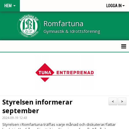
HEM
LOGGA IN
Romfartuna
Gymnastik & Idrottsförening
HEM
OM KLUBBEN
NYHETER
KONTAKT
Styrelsen informerar
<
>
KALENDER
september
2024-09-19 12:43
BILDGALLERI
Styrelsen i Romfartuna träffas varje månad och diskuterar/fattar