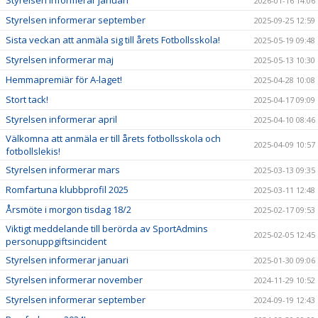
Styrelsen informerar januari
2026-01-16 14:06
Styrelsen informerar september
2025-09-25 12:59
Sista veckan att anmäla sig till årets Fotbollsskola!
2025-05-19 09:48
Styrelsen informerar maj
2025-05-13 10:30
Hemmapremiär för A-laget!
2025-04-28 10:08
Stort tack!
2025-04-17 09:09
Styrelsen informerar april
2025-04-10 08:46
Välkomna att anmäla er till årets fotbollsskola och
2025-04-09 10:57
fotbollslekis!
Styrelsen informerar mars
2025-03-13 09:35
Romfartuna klubbprofil 2025
2025-03-11 12:48
Årsmöte i morgon tisdag 18/2
2025-02-17 09:53
Viktigt meddelande till berörda av SportAdmins
2025-02-05 12:45
personuppgiftsincident
Styrelsen informerar januari
2025-01-30 09:06
Styrelsen informerar november
2024-11-29 10:52
Styrelsen informerar september
2024-09-19 12:43