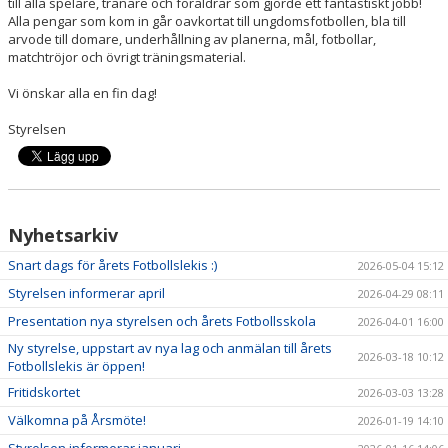
till alla spelare, tränare och föräldrar som gjorde ett fantastiskt jobb!
Alla pengar som kom in går oavkortat till ungdomsfotbollen, bla till
arvode till domare, underhållning av planerna, mål, fotbollar,
matchtröjor och övrigt träningsmaterial.
Vi önskar alla en fin dag!
Styrelsen
Nyhetsarkiv
Snart dags för årets Fotbollslekis :)
2026-05-04 15:12
Styrelsen informerar april
2026-04-29 08:11
Presentation nya styrelsen och årets Fotbollsskola
2026-04-01 16:00
Ny styrelse, uppstart av nya lag och anmälan till årets
2026-03-18 10:12
Fotbollslekis är öppen!
Fritidskortet
2026-03-03 13:28
Välkomna på Årsmöte!
2026-01-19 14:10