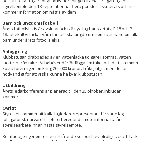
beslut i olika frågor för att driva föreningen framåt. På gårdagens
DOKUMENT
styrelsemöte den 18 september har flera punkter diskuterats och här
kommer information om några av dem:
VÅRA LAG/TRÄNARE
Barn och ungdomsfotboll
Årets fotbollslekis är avslutat och två nya lag har startats, F-18 och P-
MATCHER
18. Jättekul! Vi tackar våra fantastiska ungdomar som tagit hand om alla
barn under årets fotbollslekis.
GÄSTBOK
Anläggning
Klubbstugan drabbades av en vattenläcka tidigare i somras, vatten
läckte in från taket. Vi behöver därför lägga om taket och detta kommer
kosta föreningen omkring 200 000 kronor. Tråkig utgift men det är
nödvändigt för att vi ska kunna ha kvar klubbstugan.
Utbildning
Årets ledarkonferens är planerad till den 25 oktober, inbjudan
kommer.
Övrigt
Styrelsen kommer att kalla lagledare/representant för varje lag
(obligatorisk närvaro) till ett förberedande möte inför nästa års
styrelsearbete innan nästa styrelsemöte.
Romfadagen genomfördes i strålande sol och blev otroligt lyckad! Tack